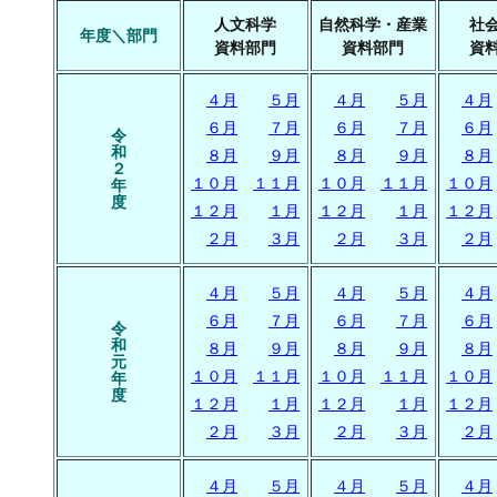
人文
科学
自然
科学・
産業
社
年度＼部門
資料
部門
資料
部門
資
４月
５月
４月
５月
４月
６月
７月
６月
７月
６月
令
和
８月
９月
８月
９月
８月
２
１０月
１１月
１０月
１１月
１０月
年
度
１２月
１月
１２月
１月
１２月
２月
３月
２月
３月
２月
４月
５月
４月
５月
４月
６月
７月
６月
７月
６月
令
和
８月
９月
８月
９月
８月
元
１０月
１１月
１０月
１１月
１０月
年
度
１２月
１月
１２月
１月
１２月
２月
３月
２月
３月
２月
４月
５月
４月
５月
４月