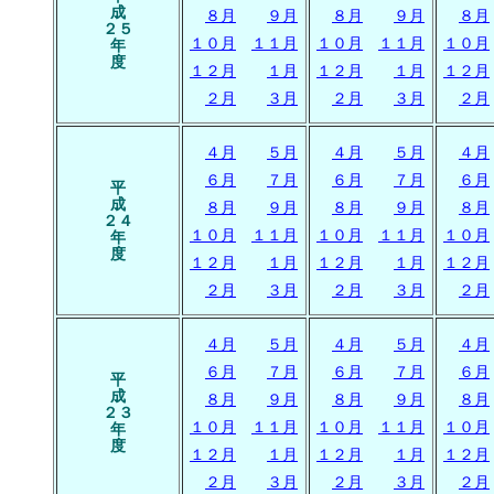
成
８月
９月
８月
９月
８月
２５
１０月
１１月
１０月
１１月
１０月
年
度
１２月
１月
１２月
１月
１２月
２月
３月
２月
３月
２月
４月
５月
４月
５月
４月
６月
７月
６月
７月
６月
平
成
８月
９月
８月
９月
８月
２４
１０月
１１月
１０月
１１月
１０月
年
度
１２月
１月
１２月
１月
１２月
２月
３月
２月
３月
２月
４月
５月
４月
５月
４月
６月
７月
６月
７月
６月
平
成
８月
９月
８月
９月
８月
２３
１０月
１１月
１０月
１１月
１０月
年
度
１２月
１月
１２月
１月
１２月
２月
３月
２月
３月
２月