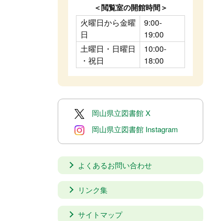
＜閲覧室の開館時間＞
火曜日から金曜
9:00-
日
19:00
土曜日・日曜日
10:00-
・祝日
18:00
岡山県立図書館 X
岡山県立図書館 Instagram
よくあるお問い合わせ
リンク集
サイトマップ