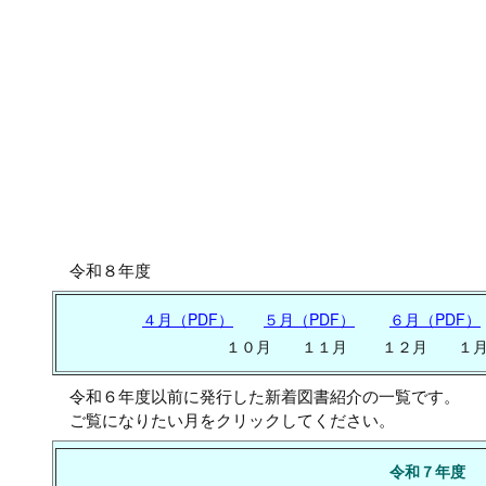
令和８年度
４月（PDF）
５月（PDF）
６月（PDF）
１０月
１１月
１２月
１
令和６年度以前に発行した新着図書紹介の一覧です。
ご覧になりたい月をクリックしてください。
令和７年度