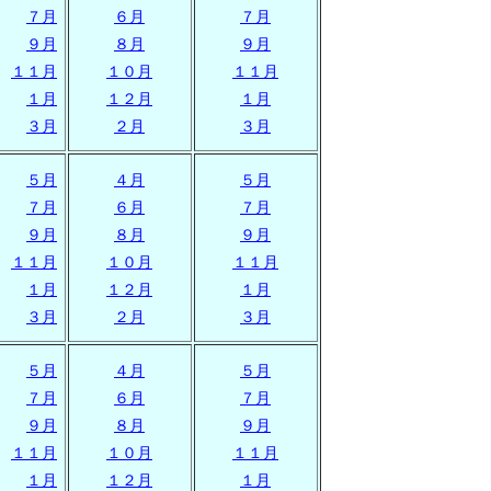
７月
６月
７月
９月
８月
９月
１１月
１０月
１１月
１月
１２月
１月
３月
２月
３月
５月
４月
５月
７月
６月
７月
９月
８月
９月
１１月
１０月
１１月
１月
１２月
１月
３月
２月
３月
５月
４月
５月
７月
６月
７月
９月
８月
９月
１１月
１０月
１１月
１月
１２月
１月