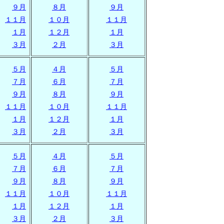
９月
８月
９月
１１月
１０月
１１月
１月
１２月
１月
３月
２月
３月
５月
４月
５月
７月
６月
７月
９月
８月
９月
１１月
１０月
１１月
１月
１２月
１月
３月
２月
３月
５月
４月
５月
７月
６月
７月
９月
８月
９月
１１月
１０月
１１月
１月
１２月
１月
３月
２月
３月