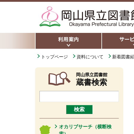
トップページ
資料について
新着図書
岡山県立図書館
蔵書検索
オカリブサーチ（横断検
索）