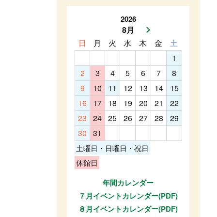
2026
8月
次月へ
日
月
火
水
木
金
土
1
2
3
4
5
6
7
8
9
10
11
12
13
14
15
16
17
18
19
20
21
22
23
24
25
26
27
28
29
30
31
土曜日・日曜日・祝日
休館日
年間カレンダー
７月イベントカレンダー(PDF)
８月イベントカレンダー(PDF)