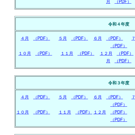
月
（PDF）
令和４年度
４月
（PDF）
５月
（PDF）
６月
（PDF）
（PDF）
１０月
（PDF）
１１月
（PDF）
１２月
（PDF）
月
（PDF）
令和３年度
４月
（PDF）
５月
（PDF）
６月
（PDF）
（PDF）
１０月
（PDF）
１１月
（PDF）
１２月
（PDF）
（PDF）