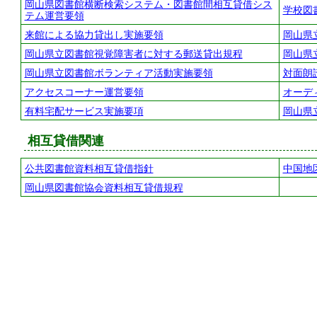
岡山県図書館横断検索システム・図書館間相互貸借シス
学校図
テム運営要領
来館による協力貸出し実施要領
岡山県
岡山県立図書館視覚障害者に対する郵送貸出規程
岡山県
岡山県立図書館ボランティア活動実施要領
対面朗
アクセスコーナー運営要領
オーデ
有料宅配サービス実施要項
岡山県
相互貸借関連
公共図書館資料相互貸借指針
中国地
岡山県図書館協会資料相互貸借規程