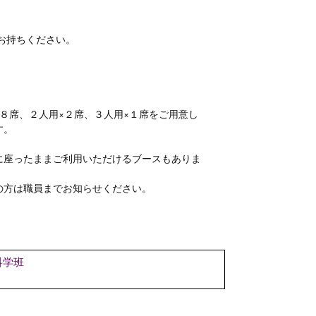
お持ちください。
×８席、２人用×２席、３人用×１席をご用意し
す。
に座ったままご利用いただけるブースもありま
の方は職員までお知らせください。
科学班