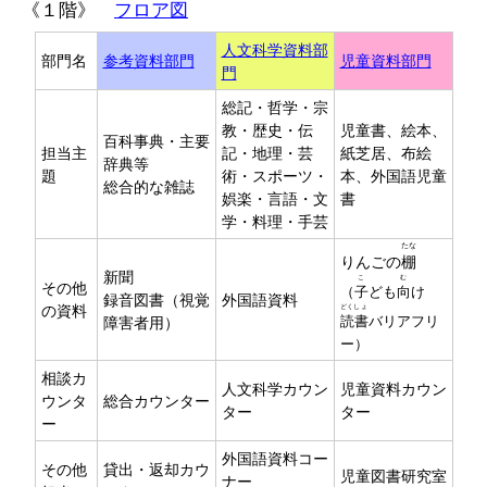
《１階》
フロア図
人文科学資料部
部門名
参考資料部門
児童資料部門
門
総記・哲学・宗
教・歴史・伝
児童書、絵本、
百科事典・主要
担当主
記・地理・芸
紙芝居、布絵
辞典等
題
術・スポーツ・
本、外国語児童
総合的な雑誌
娯楽・言語・文
書
学・料理・手芸
たな
りんごの
棚
新聞
こ
む
その他
（
子
ども
向
け
録音図書（視覚
外国語資料
の資料
どくしょ
障害者用）
読書
バリアフリ
ー）
相談カ
人文科学カウン
児童資料カウン
ウンタ
総合カウンター
ター
ター
ー
外国語資料コー
その他
貸出・返却カウ
児童図書研究室
ナー