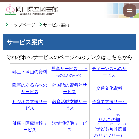
トップページ
サービス案内
サービス案内
それぞれのサービスのページへのリンクはこちらから
児童サービス
ティーンズへのサ
（こど
郷土・岡山の資料
ービス
ものほんのへや）
障害のある方への
外国語の資料とサ
交通文化資料
サービス
ービス
ビジネス支援サー
教育活動支援サー
子育て支援サービ
ビス
ビス
ス
たな
りんごの
棚
健康・医療情報サ
法情報提供サービ
こ
む
どくしょ
（
子
ども
向
け
読書
ービス
ス
バリアフリー）