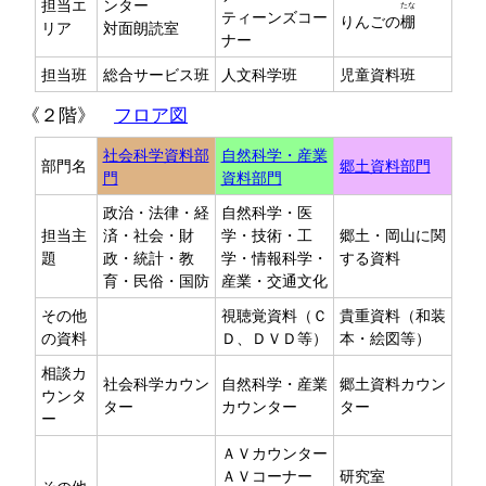
担当エ
ンター
たな
ティーンズコー
りんごの
棚
リア
対面朗読室
ナー
担当班
総合サービス班
人文科学班
児童資料班
《２階》
フロア図
社会科学資料部
自然科学・産業
部門名
郷土資料部門
門
資料部門
政治・法律・経
自然科学・医
担当主
済・社会・財
学・技術・工
郷土・岡山に関
題
政・統計・教
学・情報科学・
する資料
育・民俗・国防
産業・交通文化
その他
視聴覚資料（Ｃ
貴重資料（和装
の資料
Ｄ、ＤＶＤ等）
本・絵図等）
相談カ
社会科学カウン
自然科学・産業
郷土資料カウン
ウンタ
ター
カウンター
ター
ー
ＡＶカウンター
ＡＶコーナー
研究室
その他