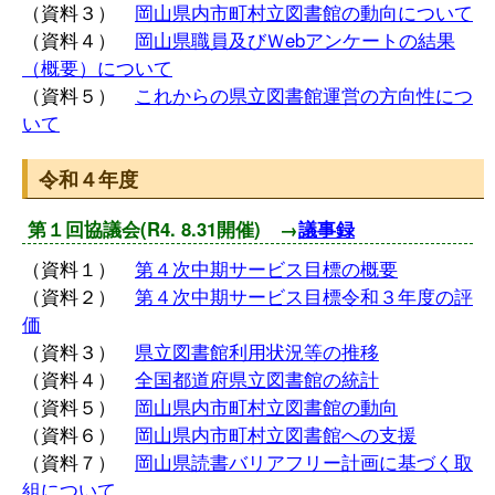
（資料３）
岡山県内市町村立図書館の動向について
（資料４）
岡山県職員及びＷebアンケートの結果
（概要）について
（資料５）
これからの県立図書館運営の方向性につ
いて
令和４年度
第１回協議会(R4. 8.31開催) →
議事録
（資料１）
第４次中期サービス目標の概要
（資料２）
第４次中期サービス目標令和３年度の評
価
（資料３）
県立図書館利用状況等の推移
（資料４）
全国都道府県立図書館の統計
（資料５）
岡山県内市町村立図書館の動向
（資料６）
岡山県内市町村立図書館への支援
（資料７）
岡山県読書バリアフリー計画に基づく取
組について