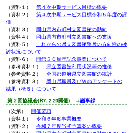
（資料１）
第４次中期サービス目標の概要
（資料２）
第４次中期サービス目標令和５年度の評
価
（資料３）
岡山県内市町村立図書館の動向
（資料４）
岡山県内市町村立図書館への支援
（資料５）
これからの県立図書館運営の方向性の検
討状況について
（資料６）
開館２０周年記念事業について
（参考資料１）
県立図書館利用状況等の推移
（参考資料２）
全国都道府県立図書館の統計
（参考資料３）
岡山県職員及びＷebアンケートの
結果（概要）について
第２回協議会(R7. 2.20開催) →
議事録
（次第）
開催要項
（資料１）
令和６年度事業概要
（資料２）
令和７年度当初予算案の概要