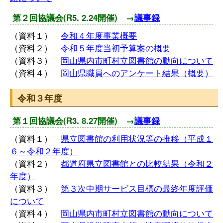
第２回協議会(R5. 2.24開催) →
議事録
（資料１）
令和４年度事業概要
（資料２）
令和５年度当初予算案の概要
（資料３）
岡山県内市町村立図書館の動向について
（資料４）
岡山県職員へのアンケート結果（概要）
令和３年度
第１回協議会(R3. 8.27開催) →
議事録
（資料１）
県立図書館の利用状況等の推移（平成１
６～令和２年度）
（資料２）
都道府県立図書館との比較結果（令和２
年度）
（資料３）
第３次中期サービス目標の最終年度評価
について
（資料４）
岡山県内市町村立図書館の動向について