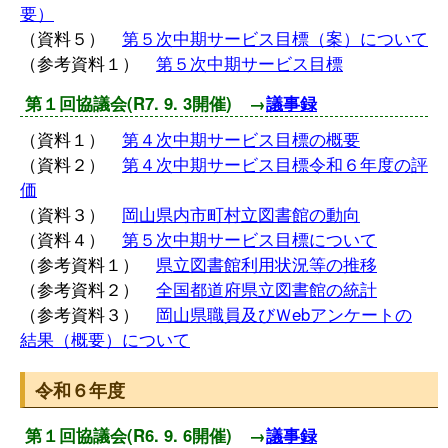
要）
（資料５）
第５次中期サービス目標（案）について
（参考資料１）
第５次中期サービス目標
第１回協議会(R7. 9. 3開催) →
議事録
（資料１）
第４次中期サービス目標の概要
（資料２）
第４次中期サービス目標令和６年度の評
価
（資料３）
岡山県内市町村立図書館の動向
（資料４）
第５次中期サービス目標について
（参考資料１）
県立図書館利用状況等の推移
（参考資料２）
全国都道府県立図書館の統計
（参考資料３）
岡山県職員及びＷebアンケートの
結果（概要）について
令和６年度
第１回協議会(R6. 9. 6開催) →
議事録