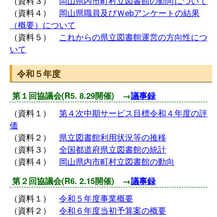
（資料３）
岡山県内市町村立図書館の動向について
（資料４）
岡山県職員及びＷebアンケートの結果
（概要）について
（資料５）
これからの県立図書館運営の方向性につ
いて
令和５年度
第１回協議会(R5. 8.29開催) →
議事録
（資料１）
第４次中期サービス目標令和４年度の評
価
（資料２）
県立図書館利用状況等の推移
（資料３）
全国都道府県立図書館の統計
（資料４）
岡山県内市町村立図書館の動向
第２回協議会(R6. 2.15開催) →
議事録
（資料１）
令和５年度事業概要
（資料２）
令和６年度当初予算案の概要