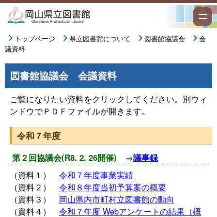
トップページ
県立図書館について
図書館協議会
会
議資料
図書館協議会 会議資料
ご覧になりたい資料をクリックしてください。別ウィ
ンドウでＰＤＦファイルが開きます。
令和７年度
第２回協議会(R8. 2. 26開催) →
議事録
（資料１）
令和７年度事業実績
（資料２）
令和８年度当初予算案の概要
（資料３）
岡山県内市町村立図書館の動向
（資料４）
令和７年度 Webアンケートの結果（概