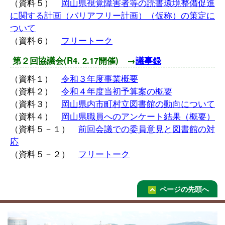
（資料５）
岡山県視覚障害者等の読書環境整備促進
に関する計画（バリアフリー計画）（仮称）の策定に
ついて
（資料６）
フリートーク
第２回協議会(R4. 2.17開催) →
議事録
（資料１）
令和３年度事業概要
（資料２）
令和４年度当初予算案の概要
（資料３）
岡山県内市町村立図書館の動向について
（資料４）
岡山県職員へのアンケート結果（概要）
（資料５－１）
前回会議での委員意見と図書館の対
応
（資料５－２）
フリートーク
ページの先頭へ