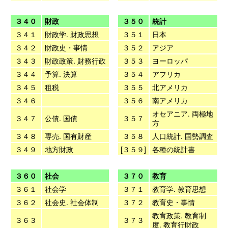
３４０
財政
３５０
統計
３４１
財政学. 財政思想
３５１
日本
３４２
財政史・事情
３５２
アジア
３４３
財政政策. 財務行政
３５３
ヨーロッパ
３４４
予算. 決算
３５４
アフリカ
３４５
租税
３５５
北アメリカ
３４６
３５６
南アメリカ
オセアニア. 両極地
３４７
公債. 国債
３５７
方
３４８
専売. 国有財産
３５８
人口統計. 国勢調査
３４９
地方財政
[３５９]
各種の統計書
３６０
社会
３７０
教育
３６１
社会学
３７１
教育学. 教育思想
３６２
社会史. 社会体制
３７２
教育史・事情
教育政策. 教育制
３６３
３７３
度. 教育行財政