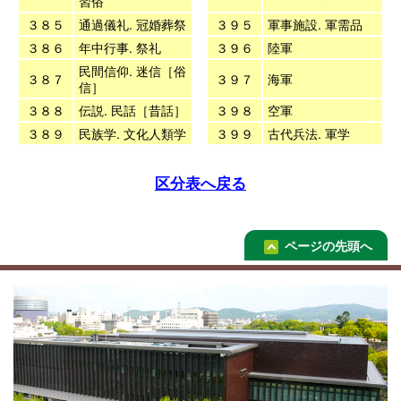
習俗
３８５
通過儀礼. 冠婚葬祭
３９５
軍事施設. 軍需品
３８６
年中行事. 祭礼
３９６
陸軍
民間信仰. 迷信［俗
３８７
３９７
海軍
信］
３８８
伝説. 民話［昔話］
３９８
空軍
３８９
民族学. 文化人類学
３９９
古代兵法. 軍学
区分表へ戻る
ページの先頭へ