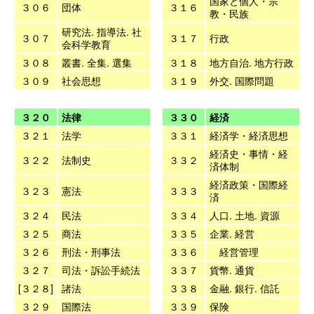
国家と個人・宗
３０６
団体
３１６
教・民族
研究法. 指導法. 社
３０７
３１７
行政
会科学教育
３０８
叢書. 全集. 選集
３１８
地方自治. 地方行政
３０９
社会思想
３１９
外交. 国際問題
３２０
法律
３３０
経済
３２１
法学
３３１
経済学・経済思想
経済史・事情・経
３２２
法制史
３３２
済体制
経済政策・国際経
３２３
憲法
３３３
済
３２４
民法
３３４
人口. 土地. 資源
３２５
商法
３３５
企業. 経営
３２６
刑法・刑事法
３３６
経営管理
３２７
司法・訴訟手続法
３３７
貨幣. 通貨
[３２８]
諸法
３３８
金融. 銀行. 信託
３２９
国際法
３３９
保険