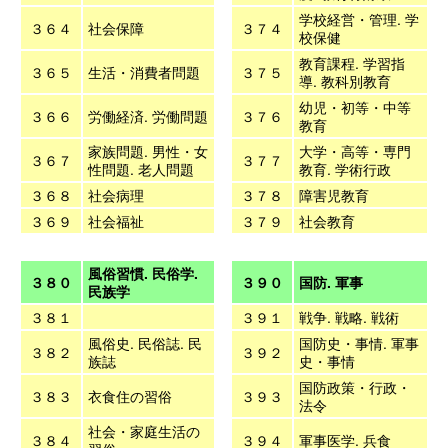
学校経営・管理. 学
３６４
社会保障
３７４
校保健
教育課程. 学習指
３６５
生活・消費者問題
３７５
導. 教科別教育
幼児・初等・中等
３６６
労働経済. 労働問題
３７６
教育
家族問題. 男性・女
大学・高等・専門
３６７
３７７
性問題. 老人問題
教育. 学術行政
３６８
社会病理
３７８
障害児教育
３６９
社会福祉
３７９
社会教育
風俗習慣. 民俗学.
３８０
３９０
国防. 軍事
民族学
３８１
３９１
戦争. 戦略. 戦術
風俗史. 民俗誌. 民
国防史・事情. 軍事
３８２
３９２
族誌
史・事情
国防政策・行政・
３８３
衣食住の習俗
３９３
法令
社会・家庭生活の
３８４
３９４
軍事医学. 兵食