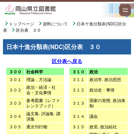
トップページ
資料について
日本十進分類表(NDC)区分
表
区分表 ３０
日本十進分類表(NDC)区分表 ３０
区分表へ戻る
３００
社会科学
３１０
政治
３０１
理論．方法論
３１１
政治学. 政治思想
政治・経済・社
３０２
３１２
政治史・事情
会・文化事情
参考図書［レファ
国家の形態. 政治体
３０３
３１３
レンスブック］
制
論文集. 評論集. 講
３０４
３１４
議会
演集
３０５
逐次刊行物
３１５
政党. 政治結社