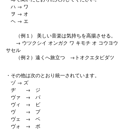
ハ → ワ
ヲ → オ
ヘ → エ
（例１） 美しい音楽は気持ちを高揚させる。
→ ウツクシイ オンガク ワ キモチ オ コウヨウ
サセル
（例２）遠くへ旅立つ →トオクエタビダツ
・その他は次のとおり統一されています。
ヅ → ズ
ヂ → ジ
ヴァ → バ
ヴィ → ビ
ヴ → ブ
ヴェ → ベ
ヴォ → ボ