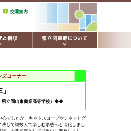
交通案内
ンズコーナー
IE」
：県立岡山東商業高等学校）◆◆
中⼼でしたが、キネトスコープやシネマトグ
に映して複数人で楽しむ形態へと進化しまし
遂げ、⼤衆娯楽として世界中に普及しまし