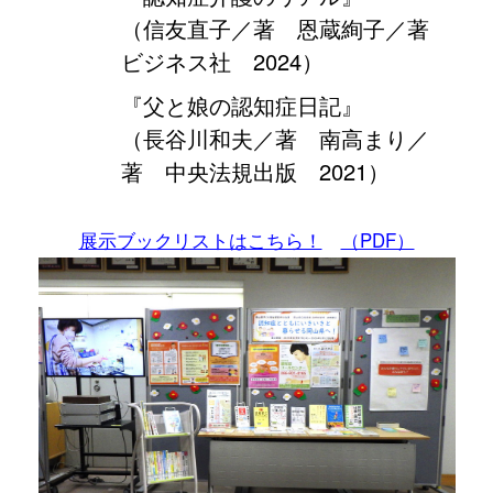
（信友直子／著 恩蔵絢子／著
ビジネス社 2024）
『父と娘の認知症日記』
（長谷川和夫／著 南高まり／
著 中央法規出版 2021）
展示ブックリストはこちら！
（PDF）