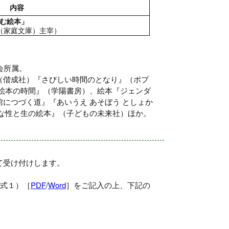
内容
む絵本」
（家庭文庫）主宰）
会所属。
（偕成社）『さびしい時間のとなり』（ポプ
絵本の時間』（学陽書房）、絵本『ジェンダ
につづく道』『あいうえ あそぼう としょか
な性と生の絵本』（子どもの未来社）ほか。
て受け付けします。
様式１）［
PDF
/
Word
］をご記入の上、下記の