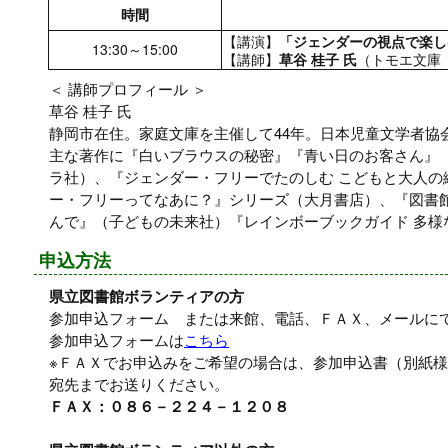
時間
【講演】
「ジェンダーの視点で楽し
13:30～15:00
【講師】
草谷 桂子 氏
（トモエ文庫
＜ 講師プロフィール ＞
草谷 桂子 氏
静岡市在住。家庭文庫を主催して44年。日本児童文学者協
主な著作に『白いブラウスの秘密』『青い日のお客さん』
ラ社）、『ジェンダー・フリーでたのしむ こどもと大人の
ー・フリーってなあに？』シリーズ（大月書店）、『図書館
んで』（子どもの未来社）『レインボーブックガイド 多様
申込方法
県立図書館ボランティアの方
参加申込フォーム または来館、電話、ＦＡＸ、メールに
参加申込フォームは
こちら
※ＦＡＸでお申込みをご希望の場合は、参加申込書（別紙
宛先までお送りください。
ＦＡＸ：０８６－２２４－１２０８