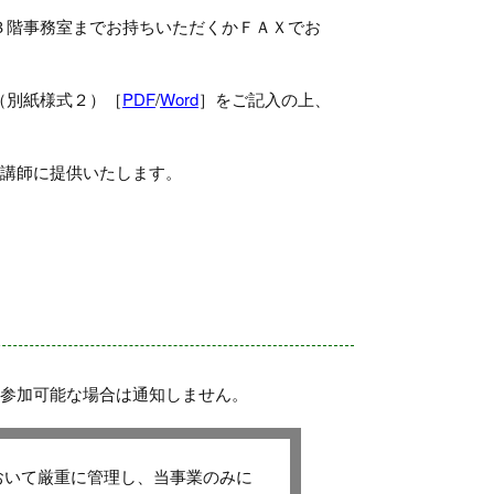
３階事務室までお持ちいただくかＦＡＸでお
（別紙様式２）［
PDF
/
Word
］をご記入の上、
は講師に提供いたします。
。参加可能な場合は通知しません。
おいて厳重に管理し、当事業のみに