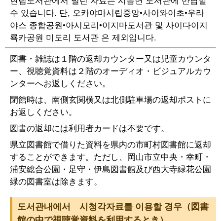
수 있습니다. 단, 오카야마시립중앙•사이와이초•우라
야스 종합공원•아시모리•이지마도서관 및 사이다이지
룍카공원 미도리 도서관 은 제외입니다.
図書・雑誌は１階の返却カウンター又は児童カウンタ
ー、視聴覚資料は２階のオーディオ・ビジュアルカウ
ンターへお返しください。
閉館時は、南側玄関横又は北側駐車場の返却ポストに
お返しください。
図書の返却には利用者カードは不要です。
県立図書館で借りた資料を県内の市町村図書館に返却
することができます。ただし、岡山市立中央・幸町・
浦安総合公園・足守・伊島図書館及び西大寺緑花公園
緑の図書室は除きます。
도서관내에서 시청각자료를 이용할 경우（図書
館の中で視聴覚資料を利用するとき）