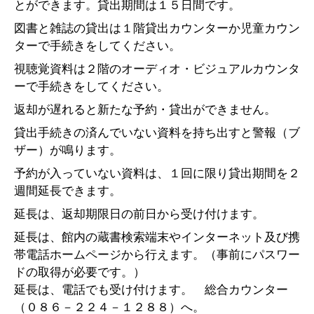
とができます。貸出期間は１５日間です。
図書と雑誌の貸出は１階貸出カウンターか児童カウン
ターで手続きをしてください。
視聴覚資料は２階のオーディオ・ビジュアルカウンタ
ーで手続きをしてください。
返却が遅れると新たな予約・貸出ができません。
貸出手続きの済んでいない資料を持ち出すと警報（ブ
ザー）が鳴ります。
予約が入っていない資料は、１回に限り貸出期間を２
週間延長できます。
延長は、返却期限日の前日から受け付けます。
延長は、館内の蔵書検索端末やインターネット及び携
帯電話ホームページから行えます。（事前にパスワー
ドの取得が必要です。）
延長は、電話でも受け付けます。 総合カウンター
（０８６－２２４－１２８８）へ。