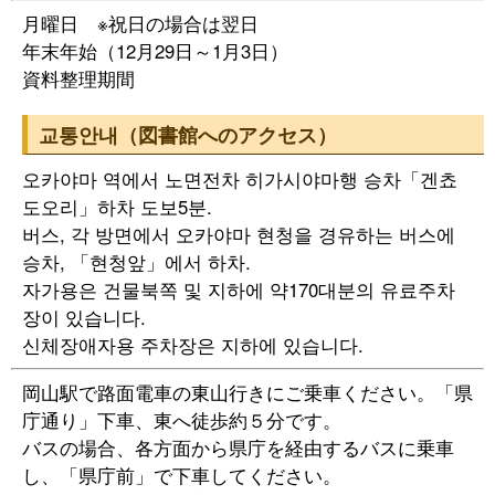
月曜日 ※祝日の場合は翌日
年末年始（12月29日～1月3日）
資料整理期間
교통안내（図書館へのアクセス）
오카야마 역에서 노면전차 히가시야마행 승차「겐쵸
도오리」하차 도보5분.
버스, 각 방면에서 오카야마 현청을 경유하는 버스에
승차, 「현청앞」에서 하차.
자가용은 건물북쪽 및 지하에 약170대분의 유료주차
장이 있습니다.
신체장애자용 주차장은 지하에 있습니다.
岡山駅で路面電車の東山行きにご乗車ください。「県
庁通り」下車、東へ徒歩約５分です。
バスの場合、各方面から県庁を経由するバスに乗車
し、「県庁前」で下車してください。