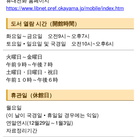
휴대전화 홈페이지
https://www.libnet.pref.okayama.jp/mobile/index.htm
도서 열람 시간（開館時間）
화요일～금요일 오전9시～오후7시
토요일 • 일요일 및 국경일 오전10시~오후6시
火曜日～金曜日
午前９時～午後７時
土曜日・日曜日・祝日
午前１０時～午後６時
휴관일（休館日）
월요일
(이 날이 국경일 • 휴일일 경우에는 익일)
연말연시(12월29일～1월3일)
자료정리기간