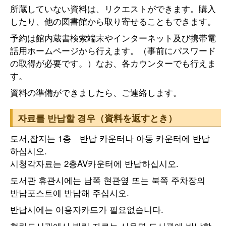
所蔵していない資料は、リクエストができます。購入
したり、他の図書館から取り寄せることもできます。
予約は館内蔵書検索端末やインターネット及び携帯電
話用ホームページから行えます。（事前にパスワード
の取得が必要です。）なお、各カウンターでも行えま
す。
資料の準備ができましたら、ご連絡します。
자료를 반납할 경우（資料を返すとき）
도서,잡지는 1층 반납 카운터나 아동 카운터에 반납
하십시오.
시청각자료는 2층AV카운터에 반납하십시오.
도서관 휴관시에는 남쪽 현관옆 또는 북쪽 주차장의
반납포스트에 반납해 주십시오.
반납시에는 이용자카드가 필요없습니다.
현립도서관에서 빌린 자료는 시읍면 도서관에 반납할