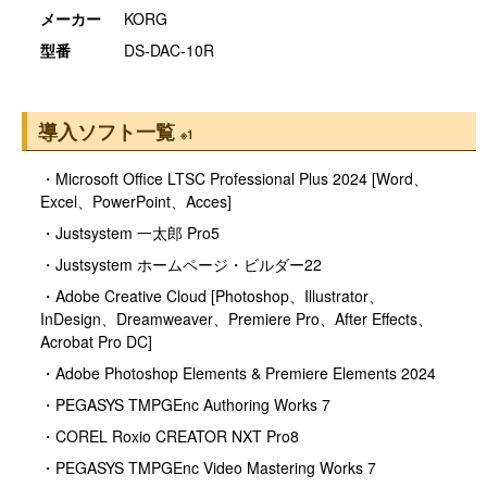
メーカー
KORG
型番
DS-DAC-10R
導入ソフト一覧
※1
・Microsoft Office LTSC Professional Plus 2024 [Word、
Excel、PowerPoint、Acces]
・Justsystem 一太郎 Pro5
・Justsystem ホームページ・ビルダー22
・Adobe Creative Cloud [Photoshop、Illustrator、
InDesign、Dreamweaver、Premiere Pro、After Effects、
Acrobat Pro DC]
・Adobe Photoshop Elements & Premiere Elements 2024
・PEGASYS TMPGEnc Authoring Works 7
・COREL Roxio CREATOR NXT Pro8
・PEGASYS TMPGEnc Video Mastering Works 7