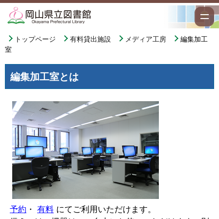
トップページ
有料貸出施設
メディア工房
編集加工
室
編集加工室とは
予約
・
有料
にてご利用いただけます。