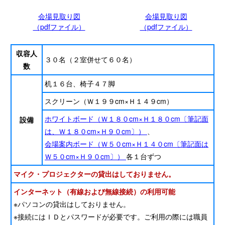
会場見取り図
会場見取り図
（pdfファイル）
（pdfファイル）
収容人
３０名（２室併せて６０名）
数
机１６台、椅子４７脚
スクリーン（Ｗ１９９cm×Ｈ１４９cm）
ホワイトボード（Ｗ１８０cm×Ｈ１８０cm〔筆記面
設備
は、Ｗ１８０cm×Ｈ９０cm〕）
、
会場案内ボード（Ｗ５０cm×Ｈ１４０cm〔筆記面は
Ｗ５０cm×Ｈ９０cm〕）
各１台ずつ
マイク・プロジェクターの貸出はしておりません。
インターネット（有線および無線接続）の利用可能
※パソコンの貸出はしておりません。
※接続にはＩＤとパスワードが必要です。ご利用の際には職員