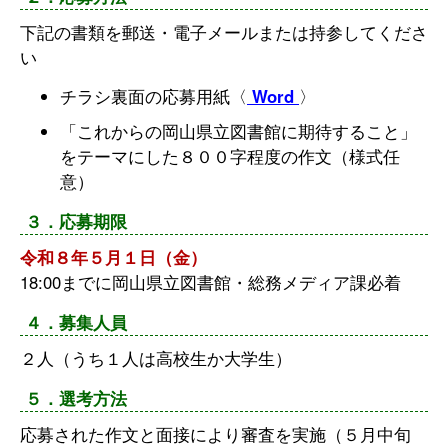
下記の書類を郵送・電子メールまたは持参してくださ
い
チラシ裏面の応募用紙〈
Word
〉
「これからの岡山県立図書館に期待すること」
をテーマにした８００字程度の作文（様式任
意）
３．応募期限
令和８年５月１日（金）
18:00までに岡山県立図書館・総務メディア課必着
４．募集人員
２人（うち１人は高校生か大学生）
５．選考方法
応募された作文と面接により審査を実施（５月中旬