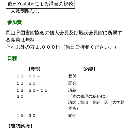
後日Youtubeによる講義の視聴
人数制限なし
参加費
岡山県図書館協会の個人会員及び施設会員館に所属す
る職員は無料
それ以外の方１,０００円（当日ご持参ください。）
日程
【時間】
【内容】
１３：００～
受付
１３：３０
開会
１３：３０～１５：
講義
３０
「本の修理の紹介etc」
講師：亀山 寛嗣 氏（大学製
本所）
１５：３０
閉会
【講師略歴】