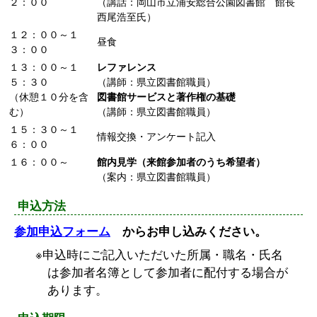
２：００
（講話：岡山市立浦安総合公園図書館 館長
西尾浩至氏）
１２：００～１
昼食
３：００
１３：００～１
レファレンス
５：３０
（講師：県立図書館職員）
（休憩１０分を含
図書館サービスと著作権の基礎
む）
（講師：県立図書館職員）
１５：３０～１
情報交換・アンケート記入
６：００
１６：００～
館内見学（来館参加者のうち希望者）
（案内：県立図書館職員）
申込方法
参加申込フォーム
からお申し込みください。
申込時にご記入いただいた所属・職名・氏名
は参加者名簿として参加者に配付する場合が
あります。