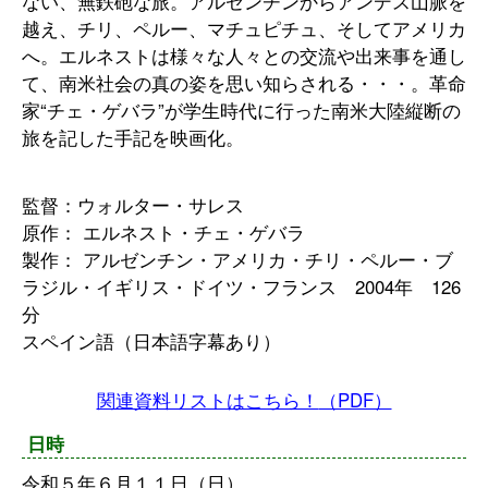
ない、無鉄砲な旅。アルゼンチンからアンデス山脈を
越え、チリ、ペルー、マチュピチュ、そしてアメリカ
へ。エルネストは様々な人々との交流や出来事を通し
て、南米社会の真の姿を思い知らされる・・・。革命
家“チェ・ゲバラ”が学生時代に行った南米大陸縦断の
旅を記した手記を映画化。
監督：ウォルター・サレス
原作： エルネスト・チェ・ゲバラ
製作： アルゼンチン・アメリカ・チリ・ペルー・ブ
ラジル・イギリス・ドイツ・フランス 2004年 126
分
スペイン語（日本語字幕あり）
関連資料リストはこちら！
（PDF）
日時
令和５年６月１１日（日）