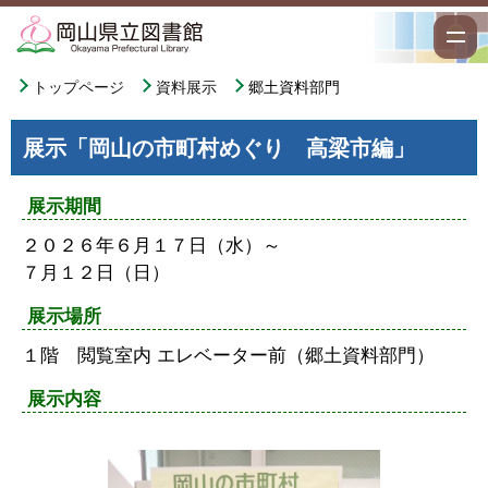
トップページ
資料展示
郷土資料部門
展示「岡山の市町村めぐり 高梁市編」
展示期間
２０２６年６月１７日（水）～
７月１２日（日）
展示場所
１階 閲覧室内 エレベーター前（郷土資料部門）
展示内容