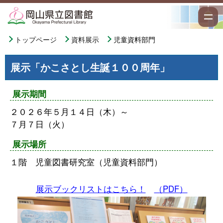
トップページ
資料展示
児童資料部門
展示「かこさとし生誕１００周年」
展示期間
２０２６年５月１４日（木）～
７月７日（火）
展示場所
１階 児童図書研究室（児童資料部門）
展示ブックリストはこちら！
（PDF）