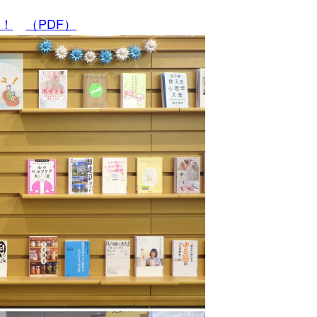
！
（PDF）