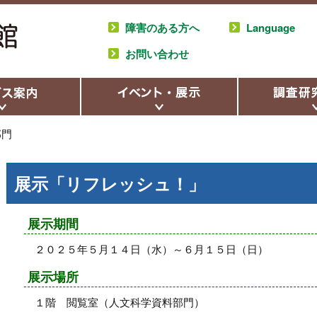
障害のある方へ
Language
お問い合わせ
部門
展示「リフレッシュ！」
展示期間
２０２５年５月１４日（水）～
６月１５日（日）
展示場所
１階 閲覧室（人文科学資料部門）