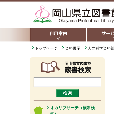
トップページ
資料展示
人文科学資料
岡山県立図書館
蔵書検索
オカリブサーチ（横断検
索）