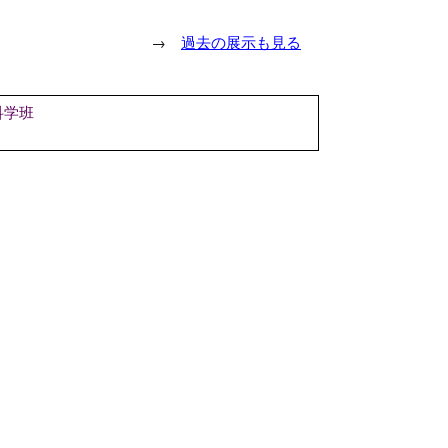
→
過去の展示も見る
科学班