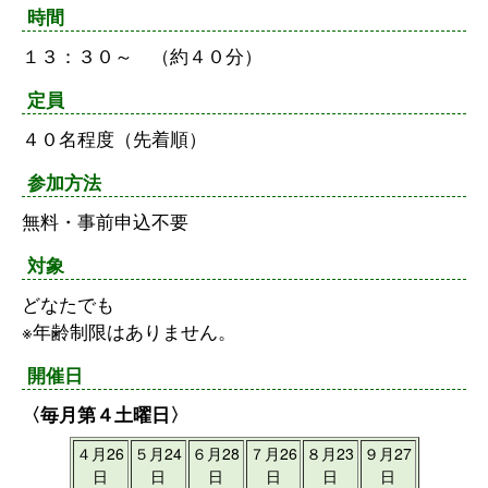
時間
１３：３０～ （約４０分）
定員
４０名程度（先着順）
参加方法
無料・事前申込不要
対象
どなたでも
※年齢制限はありません。
開催日
〈毎月第４土曜日〉
４月26
５月24
６月28
７月26
８月23
９月27
日
日
日
日
日
日