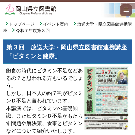
トップページ
イベント案内
放送大学・県立図書館連携講
座
令和７年度第３回
第３回 放送大学・岡山県立図書館連携講座
「ビタミンと健康」
飽食の時代にビタミン不足などあ
るの？と思われる方もいるでしょ
う。
しかし、日本人の約７割がビタミ
ンＤ不足と言われています。
本講演では、ビタミンの基礎知
識、またビタミンＤ不足がもたら
す問題や解決策、食事とビタミン
などについて紹介いたします。