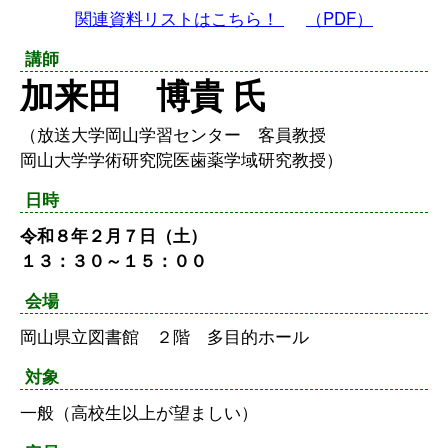
関連資料リストはこちら！
（PDF）
講師
加来田 博貴 氏
（放送大学岡山学習センター 客員教授
岡山大学学術研究院医歯薬学域研究教授）
日時
令和８年２月７日（土）
１３：３０～１５：００
会場
岡山県立図書館 ２階 多目的ホール
対象
一般（高校生以上が望ましい）