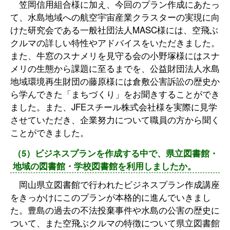
笠岡信用組合様に加え、今回のプラン作成にあたっ
て、水島地域への航空宇宙産業クラスターの実現に向
けた研究会である一般社団法人MASC様には、空飛ぶ
クルマの詳しい特性やアドバイスをいただきました。
また、牛窓のスナメリを見守る会の小野塚様にはスナ
メリの生態から課題に至るまでを、公益財団法人水島
地域環境再生財団の藤原様には倉敷公害訴訟の歴史か
ら学んできた「まちづくり」をお聞きすることができ
ました。また、JFEスチール株式会社様を実際に見学
させていただき、企業努力について職員の方から聞く
ことができました。
（5）ビジネスプランを作成する中で、県立図書館・
地域の図書館・学校図書館を利用しましたか。
岡山県立図書館で行われたビジネスプラン作成講座
をきっかけにこのプランが本格的に進んでいきまし
た。豊島の過去の不法投棄事件や水島の公害の歴史に
ついて、また空飛ぶクルマの特徴について県立図書館