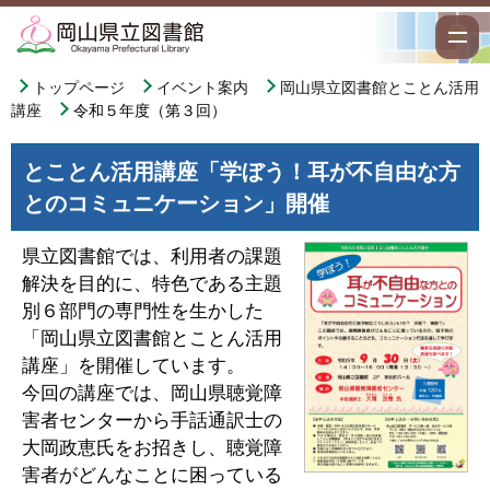
トップページ
イベント案内
岡山県立図書館とことん活用
講座
令和５年度（第３回）
とことん活用講座「学ぼう！耳が不自由な方
とのコミュニケーション」開催
県立図書館では、利用者の課題
解決を目的に、特色である主題
別６部門の専門性を生かした
「岡山県立図書館とことん活用
講座」を開催しています。
今回の講座では、岡山県聴覚障
害者センターから手話通訳士の
大岡政恵氏をお招きし、聴覚障
害者がどんなことに困っている