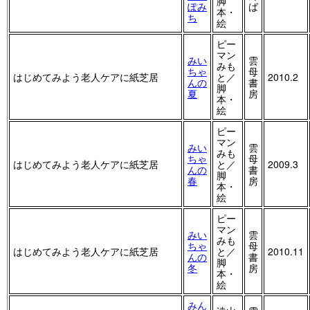
脚
ぽみ
ば
本・
ち
絵
ピー
マン
みい
雲
みも
ちゃ
母
はじめてみよう老人ケアに紙芝居
と／
2010.2
んの
書
脚
夏
房
本・
絵
ピー
マン
みい
雲
みも
ちゃ
母
はじめてみよう老人ケアに紙芝居
と／
2009.3
んの
書
脚
春
房
本・
絵
ピー
マン
みい
雲
みも
ちゃ
母
はじめてみよう老人ケアに紙芝居
と／
2010.11
んの
書
脚
冬
房
本・
絵
みん