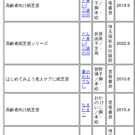
と来
子／
母
高齢者向け紙芝居
い!
2019.9
脚
書
三途
本・
房
の川
絵
埼
玉
どん
折原
福
と来
由美
祉
高齢者紙芝居シリーズ
い!
子／
2022.9
会
三途
文・
出
の川
画
版
部
菅野
夏の
雲
博子
おも
母
はじめてみよう老人ケアに紙芝居
／脚
2010.8
てな
書
本・
し
房
絵
おか
の け
雲
なま
いこ
母
高齢者向け紙芝居
たま
2015.4
／脚
書
ご
本・
房
絵
埼