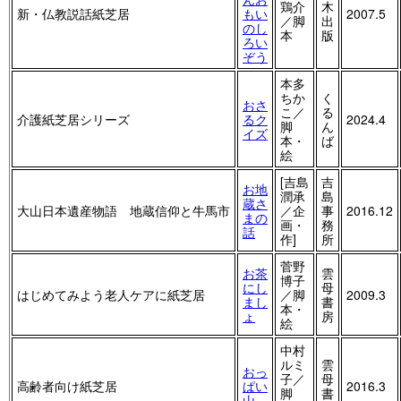
鶏介
木
新・仏教説話紙芝居
もい
2007.5
／脚
出
のし
本
版
ろい
ぞう
本多
ちか
く
おさ
こ／
る
介護紙芝居シリーズ
るク
2024.4
脚
ん
イズ
本・
ば
絵
[吉島
吉
お地
潤承
島
蔵さ
大山日本遺産物語 地蔵信仰と牛馬市
／企
事
2016.12
まの
画・
務
話
作]
所
菅野
お茶
雲
博子
にし
母
はじめてみよう老人ケアに紙芝居
／脚
2009.3
まし
書
本・
ょ
房
絵
中村
ルミ
雲
おっ
子／
母
高齢者向け紙芝居
ぱい
2016.3
脚
書
山