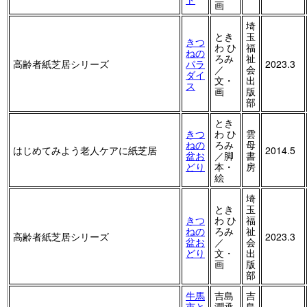
画
埼
とき
玉
きつ
わ ひ
福
ねの
ろみ
祉
高齢者紙芝居シリーズ
パラ
2023.3
／
会
ダイ
文・
出
ス
画
版
部
とき
きつ
わ ひ
雲
ねの
ろみ
母
はじめてみよう老人ケアに紙芝居
2014.5
盆お
／脚
書
どり
本・
房
絵
埼
とき
玉
きつ
わ ひ
福
ねの
ろみ
祉
高齢者紙芝居シリーズ
2023.3
盆お
／
会
どり
文・
出
画
版
部
牛馬
吉島
吉
市と
潤承
島