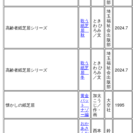
部
埼
玉
歌う
とき
福
紙芝
わ ひ
祉
高齢者紙芝居シリーズ
2024.7
居
ろみ
会
秋
／文
出
版
部
埼
玉
歌う
とき
福
紙芝
わ ひ
祉
高齢者紙芝居シリーズ
2024.7
居
ろみ
会
冬
／文
出
版
部
黄金
加太
バッ
こう
大
懐かしの紙芝居
ト
じ／
空
1995
ナゾ
作・
社
ー編
画
おか
あさ
西本
鈴
んお