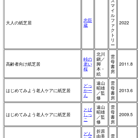
ス
マ
イ
ル
忠臣
フ
大人の紙芝居
2022
蔵
ァ
ク
ト
リ
ー
北川
雲
峠の
鎭／
母
高齢者向け紙芝居
老い
脚
2011.8
書
桜
本・
房
絵
遠山
雲
どっ
昭雄
母
はじめてみよう老人ケアに紙芝居
かー
2013.6
／監
書
ん
修
房
遠山
雲
とば
昭雄
母
はじめてみよう老人ケアに紙芝居
しっ
2009.5
／監
書
こ
修
房
折原
どん
由美
雲