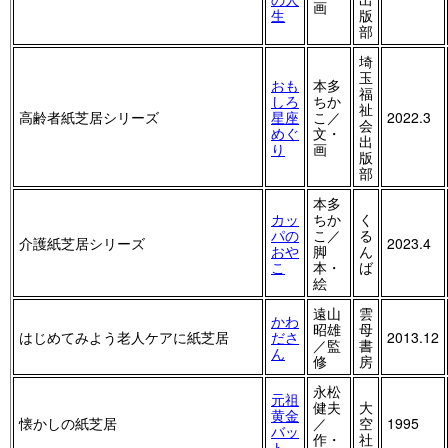
画
生
版
部
埼
玉
おも
本多
福
しろ
ちか
祉
高齢者紙芝居シリーズ
星座
こ／
2022.3
会
めぐ
文・
出
り
画
版
部
本多
カッ
ちか
く
パの
こ／
る
介護紙芝居シリーズ
2023.4
おや
脚
ん
こ
本・
ば
絵
遠山
雲
かわ
昭雄
母
はじめてみよう老人ケアに紙芝居
ださ
2013.12
／監
書
ん
修
房
永松
元祖
健夫
大
黄金
懐かしの紙芝居
／
空
1995
バッ
作・
社
ト