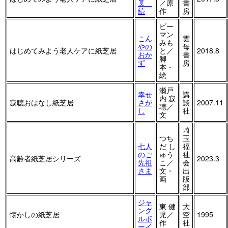
叉
／原
書
続
作
房
ピー
マン
こん
雲
みも
やの
母
はじめてみよう老人ケアに紙芝居
と／
2018.8
おか
書
脚
ず
房
本・
絵
瀬戸
幸せ
講
内 寂
寂聴おはなし紙芝居
さが
談
2007.11
聴／
し
社
文
埼
つち
玉
七人
だ し
福
のご
ゅう
祉
高齢者紙芝居シリーズ
2023.3
先祖
こ／
会
さま
文・
出
画
版
部
ジャ
東 健
大
ング
懐かしの紙芝居
児／
空
1995
ルボ
作
社
ーイ