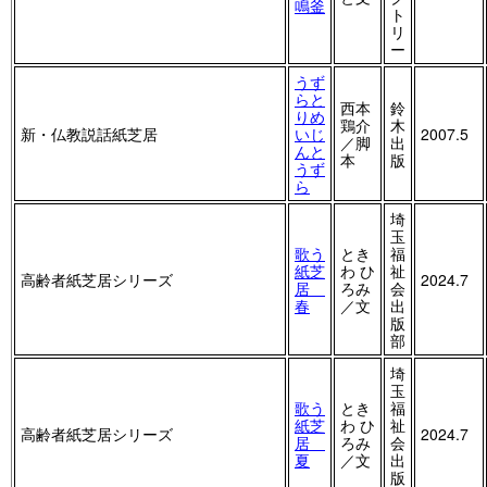
鳴釜
ト
リ
ー
うず
らと
西本
鈴
りめ
鶏介
木
新・仏教説話紙芝居
いじ
2007.5
／脚
出
んと
本
版
うず
ら
埼
玉
歌う
とき
福
紙芝
わ ひ
祉
高齢者紙芝居シリーズ
2024.7
居
ろみ
会
春
／文
出
版
部
埼
玉
歌う
とき
福
紙芝
わ ひ
祉
高齢者紙芝居シリーズ
2024.7
居
ろみ
会
夏
／文
出
版