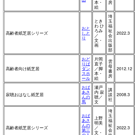
本・
房
絵
埼
とき
玉
わ ひ
福
おと
ろみ
祉
高齢者紙芝居シリーズ
しと
2022.3
／
会
り
文・
出
画
版
部
おど
片岡
雲
りば
直子
母
高齢者向け紙芝居
ダン
／脚
2012.12
書
スホ
本・
房
ール
絵
おば
瀬戸
講
あさ
内 寂
寂聴おはなし紙芝居
談
2008.3
んの
聴／
社
馬
文
埼
おば
玉
上野
あさ
福
明美
んの
祉
高齢者紙芝居シリーズ
／
2022.3
第三
会
文・
の人
出