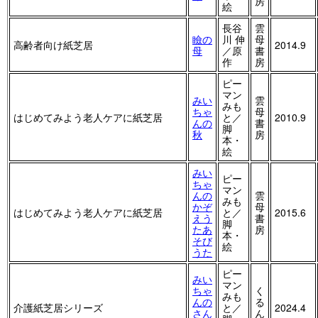
房
絵
長谷
雲
瞼の
川 伸
母
高齢者向け紙芝居
2014.9
母
／原
書
作
房
ピー
マン
みい
雲
みも
ちゃ
母
はじめてみよう老人ケアに紙芝居
と／
2010.9
んの
書
脚
秋
房
本・
絵
みい
ピー
ちゃ
マン
んの
雲
みも
かぞ
母
はじめてみよう老人ケアに紙芝居
と／
2015.6
えう
書
脚
たあ
房
本・
そび
絵
うた
ピー
みい
マン
ちゃ
く
みも
んの
る
介護紙芝居シリーズ
と／
2024.4
さん
ん