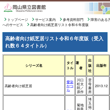
トップページ
サービス案内
参考資料部門
障害のある
へのサービス
高齢者向け紙芝居リスト令和６年度版
高齢者向け紙芝居リスト令和６年度版（受入
れ数６４タイトル）
出
タイ
著
シリーズ名
版
出版年
トル
者
社
川口
雲
愛染
松太
母
高齢者向け紙芝居
かつ
2013.12
郎／
書
ら
原作
房
埼
玉
菊地
福
和美