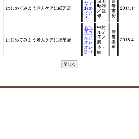
遠山
雲
なで
昭雄
母
はじめてみよう老人ケアに紙芝居
おめ
2011.11
／監
書
でと
修
房
う
もも
中村
子さ
ルミ
雲
んと
子／
母
はじめてみよう老人ケアに紙芝居
2018.4
オレ
脚
書
オレ
本・
房
詐欺
絵