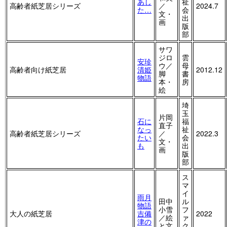
あし
祉
高齢者紙芝居シリーズ
／
2024.7
た…
会
文・
出
画
版
部
サワ
ジロ
雲
安珍
ウ／
母
高齢者向け紙芝居
清姫
2012.12
脚
書
物語
本・
房
絵
埼
玉
片岡
石に
福
直子
なっ
祉
高齢者紙芝居シリーズ
／
2022.3
たい
会
文・
も
出
画
版
部
ス
マ
イ
雨月
田中
ル
物語
小雪
フ
大人の紙芝居
吉備
2022
／絵
ァ
津の
と文
ク