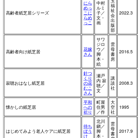
玉
にら
中村
福
めっ
ルミ
祉
高齢者紙芝居シリーズ
こに
子／
2022.3
会
らめ
文・
出
っこ
画
版
部
サワ
ジロ
雲
花嫁
ウ／
母
高齢者向け紙芝居
2016.5
さん
脚
書
本・
房
絵
針つ
瀬戸
くり
講
内 寂
寂聴おはなし紙芝居
の花
談
2008.3
聴／
むこ
社
文
さん
平和
町屋
大
懐かしの紙芝居
への
住男
空
1995
祈り
／作
社
北川
雲
待ち
鎭／
母
はじめてみよう老人ケアに紙芝居
ぼう
脚
2017.9
書
け
本・