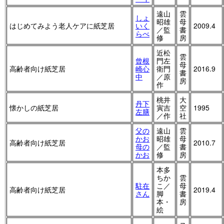
遠山
雲
しょ
昭雄
母
はじめてみよう老人ケアに紙芝居
いく
2009.4
／監
書
らべ
修
房
近松
雲
曾根
門左
母
高齢者向け紙芝居
崎心
衛門
2016.9
書
中
／原
房
作
桃井
大
丹下
懐かしの紙芝居
寅吉
空
1995
左膳
／作
社
父の
遠山
雲
かお
昭雄
母
高齢者向け紙芝居
2010.7
母の
／監
書
かお
修
房
本多
ちか
雲
駐在
こ／
母
高齢者向け紙芝居
2019.4
さん
脚
書
本・
房
絵