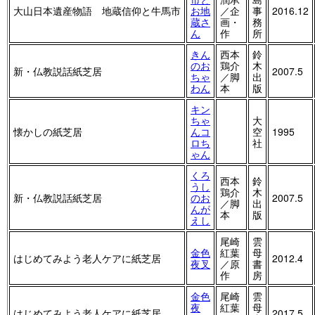
大山日本遺産物語 地蔵信仰と牛馬市
お地
／企
事
2016.12
蔵さ
画・
務
ん
作
所
きん
西本
鈴
のお
鶏介
木
新・仏教説話紙芝居
2007.5
ちゃ
／脚
出
わん
本
版
キン
ちゃ
大
懐かしの紙芝居
んコ
空
1995
ロち
社
ゃん
くろ
西本
鈴
うし
鶏介
木
新・仏教説話紙芝居
のお
2007.5
／脚
出
んが
本
版
えし
尾崎
雲
金色
紅葉
母
はじめてみよう老人ケアに紙芝居
2012.4
夜叉
／原
書
作
房
金色
尾崎
雲
夜
紅葉
母
はじめてみよう老人ケアに紙芝居
2017.5