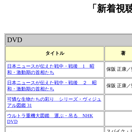
「新着視
DVD
タイトル
著
日本ニュースが伝えた戦中・戦後 1 昭
保阪 正康／
和・激動期の首相たち
日本ニュースが伝えた戦中・戦後 ２ 昭
保阪 正康／
和・激動期の首相たち
可憐な生物たちの彩り シリーズ・ヴィジュ
アル図鑑 31
ウルトラ重機大図鑑 運ぶ・吊る NHK
DVD
スパイク・