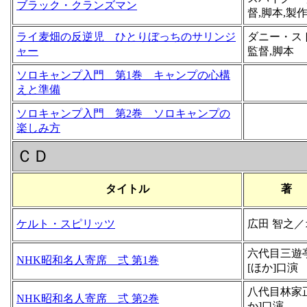
ブラック・クランズマン
督,脚本,製
ライ麦畑の反逆児 ひとりぼっちのサリンジ
ダニー・ス
ャー
監督,脚本
ソロキャンプ入門 第1巻 キャンプの心構
えと準備
ソロキャンプ入門 第2巻 ソロキャンプの
楽しみ方
ＣＤ
タイトル
著
ケルト・スピリッツ
広田 智之
六代目三遊
NHK昭和名人寄席 弍 第1巻
[ほか]口演
八代目林家
NHK昭和名人寄席 弍 第2巻
か]口演